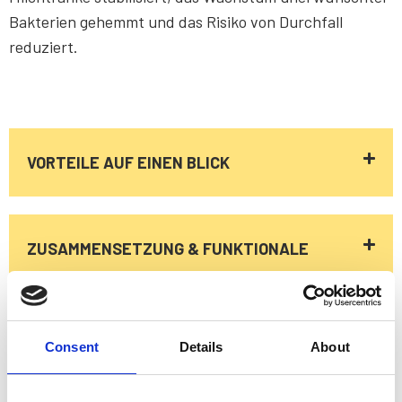
Bakterien gehemmt und das Risiko von Durchfall
reduziert.
VORTEILE AUF EINEN BLICK
WELCHE VORTEILE BIETET
ZUSAMMENSETZUNG & FUNKTIONALE
NORMI SÄUREZUSATZ
ZUSÄTZE
FORMIC?
WELCHE INHALTSSTOFFE
Consent
Details
About
stabilisiert die Vollmilchtränke durch
ANWENDUNG & EINSATZZEITRAUM
ENTHÄLT NORMI
gezielte pH-Absenkung