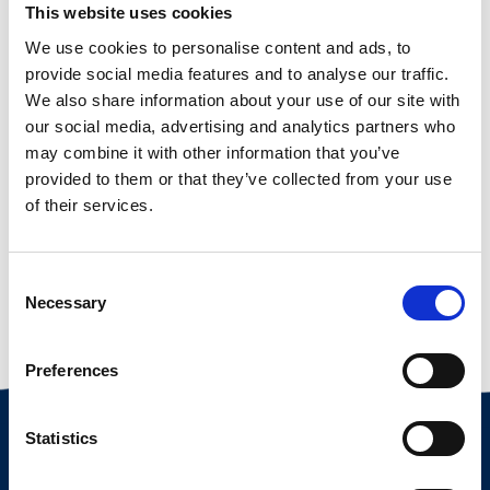
SÄUREZUSATZ FORMIC?
This website uses cookies
verringert das Wachstum schädlicher
WANN WIRD NORMI
We use cookies to personalise content and ads, to
Bakterien in der Milch
ZUBEREITUNG & DOSIERUNG
NORMI Fitmacher FORMIC basiert auf einer
SÄUREZUSATZ FORMIC
provide social media features and to analyse our traffic.
Kombination organischer Säuren zur
We also share information about your use of our site with
reduziert das Risiko
EINGESETZT?
Stabilisierung der Milchtränke.
our social media, advertising and analytics partners who
WIE WIRD NORMI
bakterienbedingter Durchfälle
may combine it with other information that you’ve
BESONDERHEITEN
SÄUREZUSATZ FORMIC
provided to them or that they’ve collected from your use
verbessert die hygienische Qualität
zur Stabilisierung der Vollmilchtränke
of their services.
ZUBEREITET UND DOSIERT?
der Tränke
BESONDERHEITEN VON
über die gesamte Tränkephase
PRAKTISCHE HINWEISE
unterstützt eine gleichmäßige
einsetzbar
NORMI Säurezusatz FORMIC ist als 20 kg
NORMI SÄUREZUSATZ
Consent
Verdauung und Nährstoffaufnahme
Sack erhältlich.
Necessary
Selection
FORMIC IN DER
bei erhöhtem Hygienerisiko in der
PRAKTISCHE HINWEISE
Soforttränke (pH-Wert ca. 5,8):
Milchtränke
KÄLBERAUFZUCHT:
Preferences
– 10 g NORMI Säurezusatz FORMIC pro Liter
ZUR FÜTTERUNG MIT
Milchtränke
– Tränkezusatz zur hygienischen
NORMI SÄUREZUSATZ
Statistics
– Anrührtemperatur: 30 – 35 °C
Stabilisierung der Vollmilch
FORMIC:
– reduziert Keimbelastung und
Vorratstränke (pH-Wert ca. 5,0):