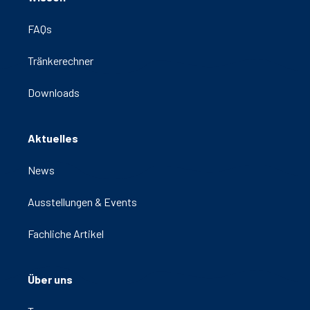
Zur Unterstützung der Biestmilchversorgung
kann ergänzend
NORMI Fitmacher IMMUN
FAQs
PLUS
gegeben werden.
Tränkerechner
Downloads
Aktuelles
News
Ausstellungen & Events
Fachliche Artikel
Über uns