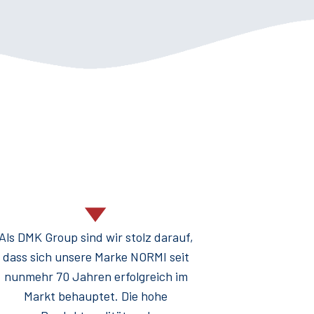
Als DMK Group sind wir stolz darauf,
... In unser
dass sich unsere Marke NORMI seit
in Zev
nunmehr 70 Jahren erfolgreich im
Qualitätsp
Markt behauptet. Die hohe
Maßstab un