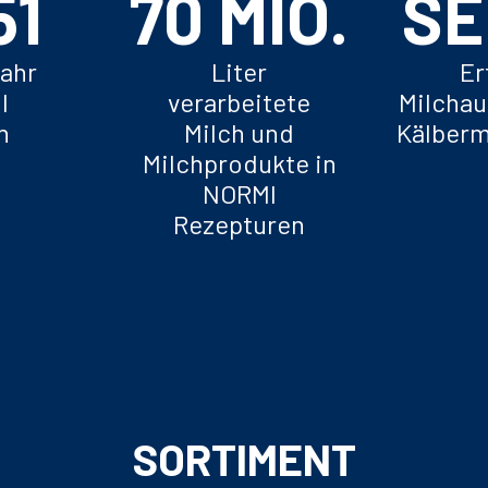
000
150
 MIO.
SE
Jahr
Liter
Er
I
verarbeitete
Milchau
n
Milch und
Kälberm
Milchprodukte in
NORMI
Rezepturen
SORTIMENT