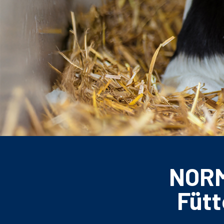
NATÜRLICH SI
NORM
Fütt