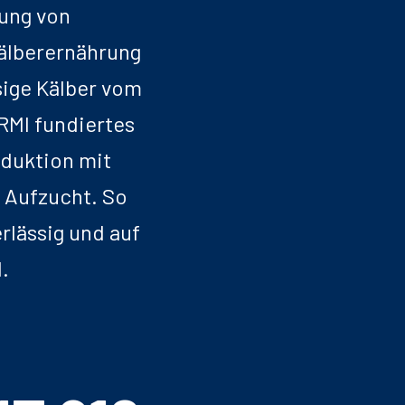
lung von
Kälberernährung
sige Kälber vom
RMI fundiertes
duktion mit
d Aufzucht. So
rlässig und auf
.