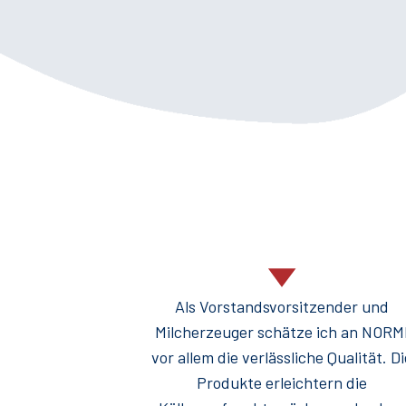
uktionsstätte
Als Vorstandsvorsitzender und
r diese
Milcherzeuger schätze ich an NORM
in größerem
vor allem die verlässliche Qualität. D
erweiterten
Produkte erleichtern die